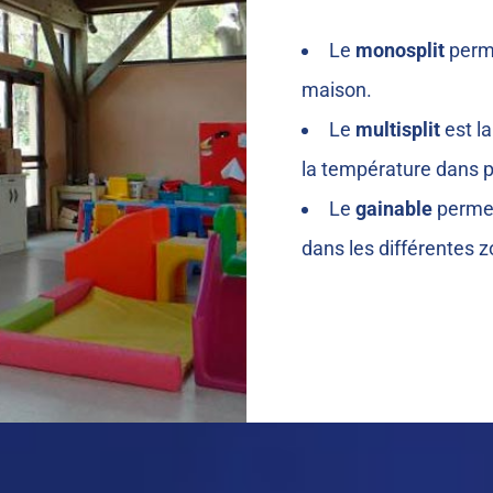
Le
monosplit
perme
maison.
Le
multisplit
est la
la température dans p
Le
gainable
permet
dans les différentes 