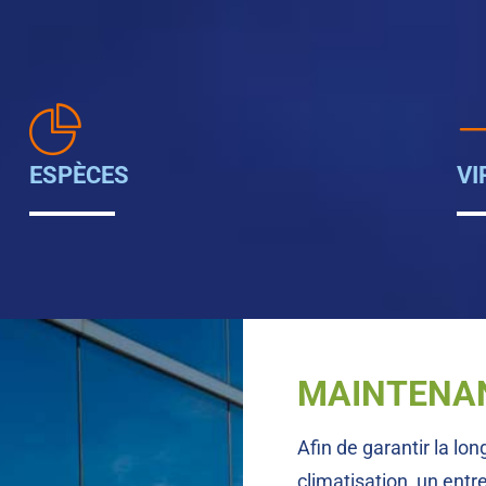
ESPÈCES
VI
MAINTENA
Afin de garantir la l
climatisation, un entr