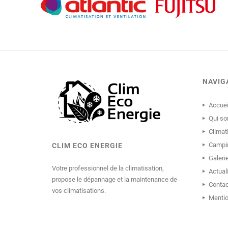
NAVIG
Accuei
Qui s
Climat
Campi
CLIM ECO ENERGIE
Galeri
Votre professionnel de la climatisation,
Actual
propose le dépannage et la maintenance de
Contac
vos climatisations.
Mentio