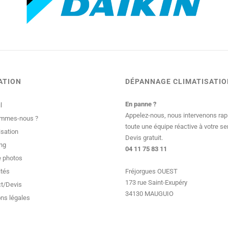
ATION
DÉPANNAGE CLIMATISATIO
En panne ?
l
Appelez-nous, nous intervenons ra
ommes-nous ?
toute une équipe réactive à votre se
isation
Devis gratuit.
ng
04 11 75 83 11
e photos
ités
Fréjorgues OUEST
173 rue Saint-Exupéry
t/Devis
34130 MAUGUIO
ns légales