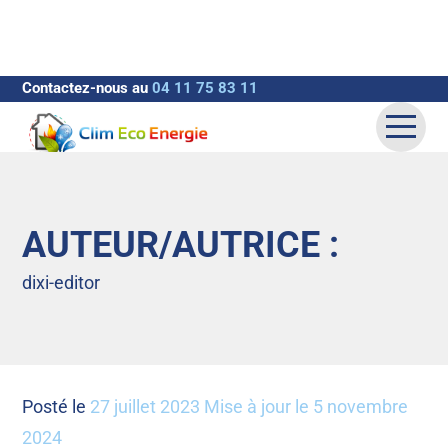
Contactez-nous au
04 11 75 83 11
QUI SOMMES-NOUS ?
CLIMATISATION
AUTEUR/AUTRICE :
CAMPING
dixi-editor
GALERIE PHOTOS
ACTUALITÉS
CONTACT/DEVIS
Posté le
27 juillet 2023
Mise à jour le
5 novembre
2024